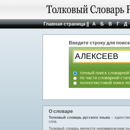
Главная страница ||
А
Б
В
Г
Д
Введите строку для поиск
точный поиск словарной
по части словарной стат
полнотекстовой поиск п
О словаре
Толковый словарь русского языка
– единстве
слов.
Толковый словарь является некоммерческим онл