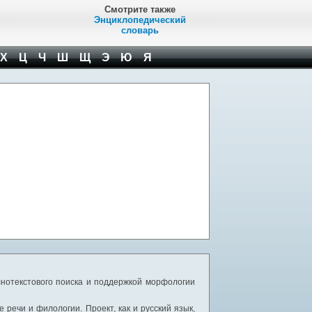
Смотрите также
Энциклопедический
словарь
Х
Ц
Ч
Ш
Щ
Э
Ю
Я
нотекстового поиска и поддержкой морфологии
речи и филологии. Проект, как и русский язык,