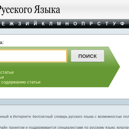
Е
Ж
З
И
Й
К
Л
М
Н
О
П
Р
С
Т
У
Ф
а:
 статьи
ьи
о содержанию статьи
нный в Интернете бесплатный словарь русского языка с возможностью пол
айн проектом и поддерживается специалистами по русскому языку, культуре 