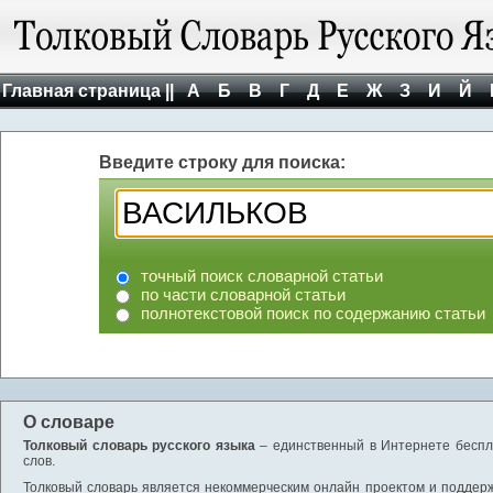
Главная страница ||
А
Б
В
Г
Д
Е
Ж
З
И
Й
Введите строку для поиска:
точный поиск словарной статьи
по части словарной статьи
полнотекстовой поиск по содержанию статьи
О словаре
Толковый словарь русского языка
– единственный в Интернете беспла
слов.
Толковый словарь является некоммерческим онлайн проектом и поддержив