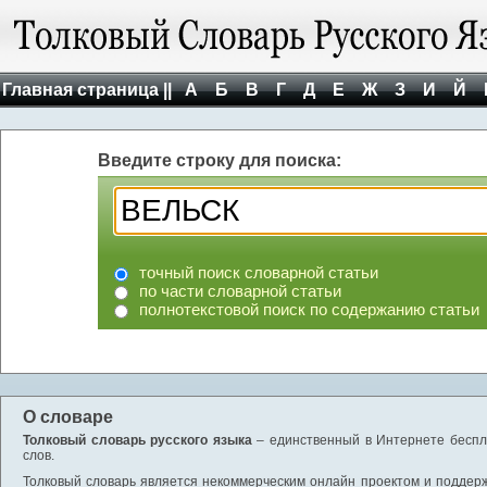
Главная страница ||
А
Б
В
Г
Д
Е
Ж
З
И
Й
Введите строку для поиска:
точный поиск словарной статьи
по части словарной статьи
полнотекстовой поиск по содержанию статьи
О словаре
Толковый словарь русского языка
– единственный в Интернете беспла
слов.
Толковый словарь является некоммерческим онлайн проектом и поддержив