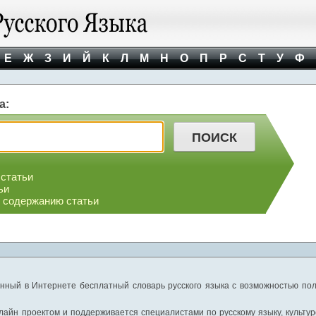
Е
Ж
З
И
Й
К
Л
М
Н
О
П
Р
С
Т
У
Ф
а:
 статьи
ьи
о содержанию статьи
нный в Интернете бесплатный словарь русского языка с возможностью пол
айн проектом и поддерживается специалистами по русскому языку, культуре 