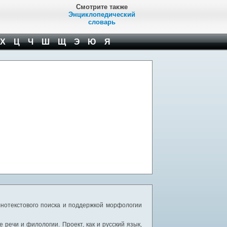
Смотрите также
Энциклопедический
словарь
Х
Ц
Ч
Ш
Щ
Э
Ю
Я
нотекстового поиска и поддержкой морфологии
речи и филологии. Проект, как и русский язык,