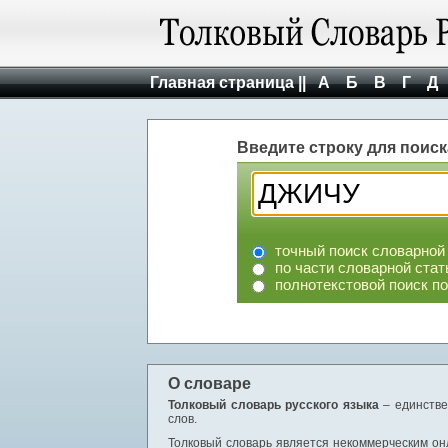
Главная страница ||
А
Б
В
Г
Д
Введите строку для поиск
точный поиск словарной
по части словарной стат
полнотекстовой поиск п
О словаре
Толковый словарь русского языка
– единстве
слов.
Толковый словарь является некоммерческим онл