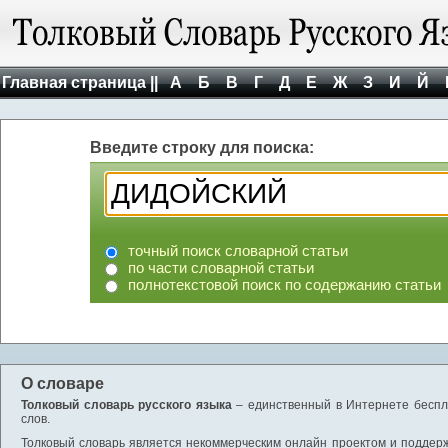
Главная страница ||
А
Б
В
Г
Д
Е
Ж
З
И
Й
Введите строку для поиска:
точный поиск словарной статьи
по части словарной статьи
полнотекстовой поиск по содержанию статьи
О словаре
Толковый словарь русского языка
– единственный в Интернете беспла
слов.
Толковый словарь является некоммерческим онлайн проектом и поддержив