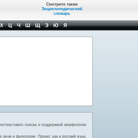
Смотрите также
Энциклопедический
словарь
Х
Ц
Ч
Ш
Щ
Э
Ю
Я
нотекстового поиска и поддержкой морфологии
речи и филологии. Проект, как и русский язык,