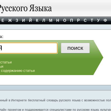
Е
Ж
З
И
Й
К
Л
М
Н
О
П
Р
С
Т
У
Ф
а:
 статьи
ьи
о содержанию статьи
нный в Интернете бесплатный словарь русского языка с возможностью пол
айн проектом и поддерживается специалистами по русскому языку, культуре 