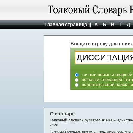
Главная страница ||
А
Б
В
Г
Д
Введите строку для поиск
точный поиск словарной
по части словарной стат
полнотекстовой поиск п
О словаре
Толковый словарь русского языка
– единстве
слов.
Толковый словарь является некоммерческим онл