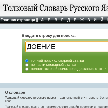
Главная страница ||
А
Б
В
Г
Д
Е
Ж
З
И
Й
Введите строку для поиска:
точный поиск словарной статьи
по части словарной статьи
полнотекстовой поиск по содержанию статьи
О словаре
Толковый словарь русского языка
– единственный в Интернете беспла
слов.
Толковый словарь является некоммерческим онлайн проектом и поддержив