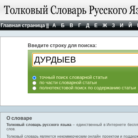
Главная страница ||
А
Б
В
Г
Д
Е
Ж
З
И
Й
Введите строку для поиска:
точный поиск словарной статьи
по части словарной статьи
полнотекстовой поиск по содержанию статьи
О словаре
Толковый словарь русского языка
– единственный в Интернете беспла
слов.
Толковый словарь является некоммерческим онлайн проектом и поддержив