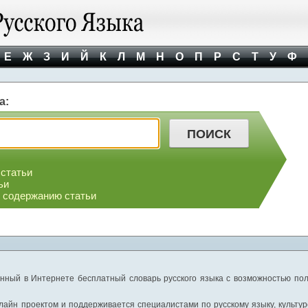
Е
Ж
З
И
Й
К
Л
М
Н
О
П
Р
С
Т
У
Ф
а:
 статьи
ьи
о содержанию статьи
нный в Интернете бесплатный словарь русского языка с возможностью пол
айн проектом и поддерживается специалистами по русскому языку, культуре 