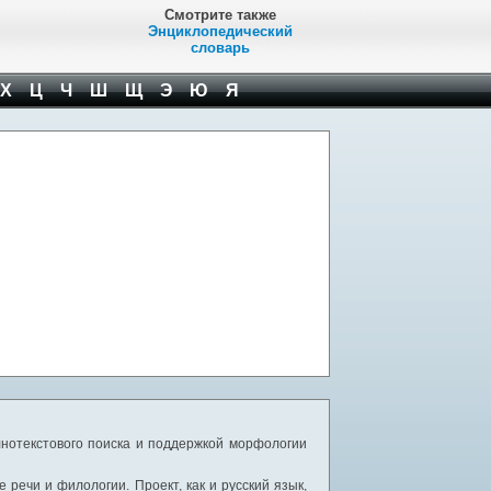
Смотрите также
Энциклопедический
словарь
Х
Ц
Ч
Ш
Щ
Э
Ю
Я
нотекстового поиска и поддержкой морфологии
речи и филологии. Проект, как и русский язык,