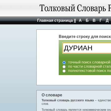
Главная страница ||
А
Б
В
Г
Д
Введите строку для поиск
точный поиск словарной
по части словарной стат
полнотекстовой поиск п
О словаре
Толковый словарь русского языка
– единстве
слов.
Толковый словарь является некоммерческим онл