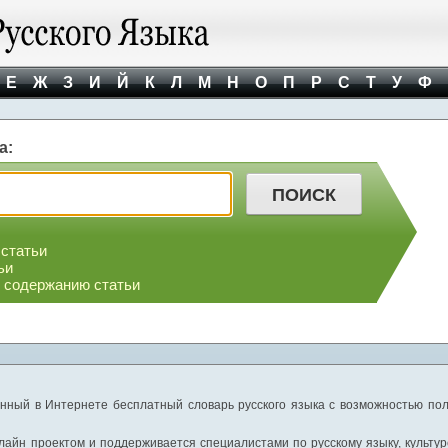
Е
Ж
З
И
Й
К
Л
М
Н
О
П
Р
С
Т
У
Ф
а:
 статьи
ьи
о содержанию статьи
нный в Интернете бесплатный словарь русского языка с возможностью пол
айн проектом и поддерживается специалистами по русскому языку, культуре 