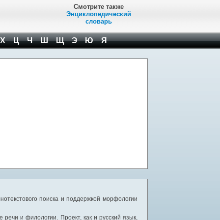
Смотрите также
Энциклопедический
словарь
Х
Ц
Ч
Ш
Щ
Э
Ю
Я
нотекстового поиска и поддержкой морфологии
речи и филологии. Проект, как и русский язык,