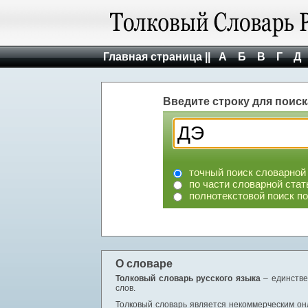
Главная страница ||
А
Б
В
Г
Д
Введите строку для поиск
точный поиск словарной
по части словарной стат
полнотекстовой поиск п
О словаре
Толковый словарь русского языка
– единстве
слов.
Толковый словарь является некоммерческим онл