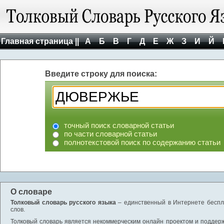
Главная страница ||
А
Б
В
Г
Д
Е
Ж
З
И
Й
Введите строку для поиска:
точный поиск словарной статьи
по части словарной статьи
полнотекстовой поиск по содержанию статьи
О словаре
Толковый словарь русского языка
– единственный в Интернете беспла
слов.
Толковый словарь является некоммерческим онлайн проектом и поддержив