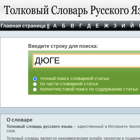
Главная страница ||
А
Б
В
Г
Д
Е
Ж
З
И
Й
Введите строку для поиска:
точный поиск словарной статьи
по части словарной статьи
полнотекстовой поиск по содержанию статьи
О словаре
Толковый словарь русского языка
– единственный в Интернете беспла
слов.
Толковый словарь является некоммерческим онлайн проектом и поддержив