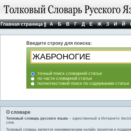
Главная страница ||
А
Б
В
Г
Д
Е
Ж
З
И
Й
Введите строку для поиска:
точный поиск словарной статьи
по части словарной статьи
полнотекстовой поиск по содержанию статьи
О словаре
Толковый словарь русского языка
– единственный в Интернете беспла
слов.
Толковый словарь является некоммерческим онлайн проектом и поддержив