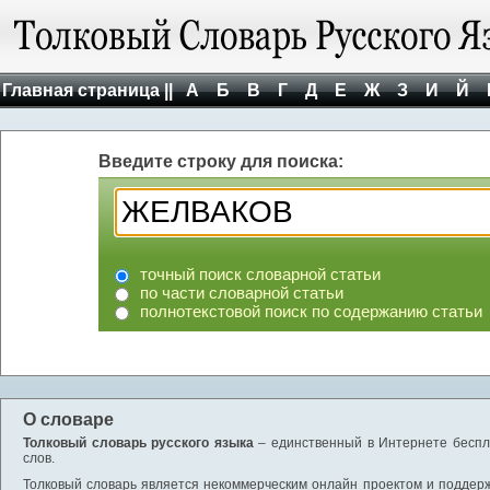
Главная страница ||
А
Б
В
Г
Д
Е
Ж
З
И
Й
Введите строку для поиска:
точный поиск словарной статьи
по части словарной статьи
полнотекстовой поиск по содержанию статьи
О словаре
Толковый словарь русского языка
– единственный в Интернете беспла
слов.
Толковый словарь является некоммерческим онлайн проектом и поддержив