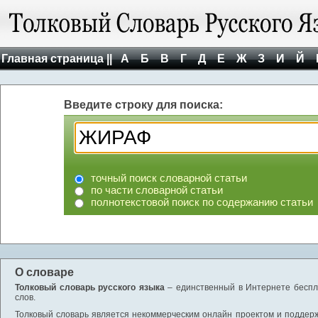
Главная страница ||
А
Б
В
Г
Д
Е
Ж
З
И
Й
Введите строку для поиска:
точный поиск словарной статьи
по части словарной статьи
полнотекстовой поиск по содержанию статьи
О словаре
Толковый словарь русского языка
– единственный в Интернете беспла
слов.
Толковый словарь является некоммерческим онлайн проектом и поддержив