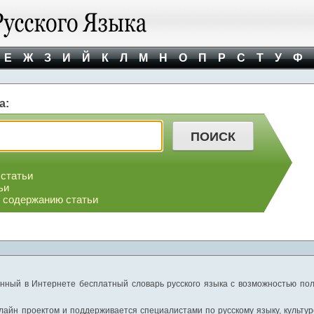
Е
Ж
З
И
Й
К
Л
М
Н
О
П
Р
С
Т
У
Ф
а:
 статьи
ьи
о содержанию статьи
нный в Интернете бесплатный словарь русского языка с возможностью пол
айн проектом и поддерживается специалистами по русскому языку, культуре 