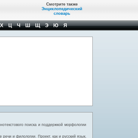
Смотрите также
Энциклопедический
словарь
Х
Ц
Ч
Ш
Щ
Э
Ю
Я
нотекстового поиска и поддержкой морфологии
речи и филологии. Проект, как и русский язык,