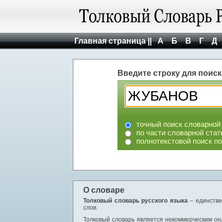
Главная страница ||
А
Б
В
Г
Д
Введите строку для поиск
точный поиск словарной
по части словарной стат
полнотекстовой поиск п
О словаре
Толковый словарь русского языка
– единстве
слов.
Толковый словарь является некоммерческим онл