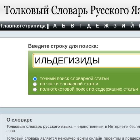
Главная страница ||
А
Б
В
Г
Д
Е
Ж
З
И
Й
Введите строку для поиска:
точный поиск словарной статьи
по части словарной статьи
полнотекстовой поиск по содержанию статьи
О словаре
Толковый словарь русского языка
– единственный в Интернете беспла
слов.
Толковый словарь является некоммерческим онлайн проектом и поддержив