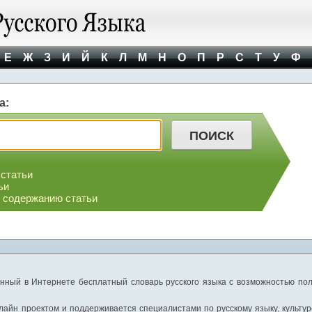
Е
Ж
З
И
Й
К
Л
М
Н
О
П
Р
С
Т
У
Ф
а:
 статьи
ьи
о содержанию статьи
нный в Интернете бесплатный словарь русского языка с возможностью пол
айн проектом и поддерживается специалистами по русскому языку, культуре 