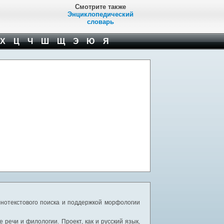
Смотрите также
Энциклопедический
словарь
Х
Ц
Ч
Ш
Щ
Э
Ю
Я
нотекстового поиска и поддержкой морфологии
речи и филологии. Проект, как и русский язык,