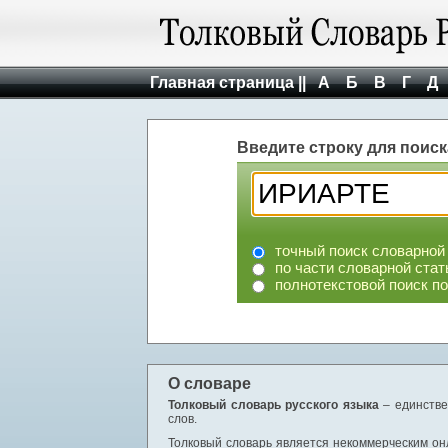
Главная страница ||
А
Б
В
Г
Д
Введите строку для поиск
точный поиск словарной
по части словарной стат
полнотекстовой поиск п
О словаре
Толковый словарь русского языка
– единстве
слов.
Толковый словарь является некоммерческим онл