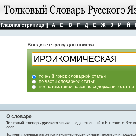
Главная страница ||
А
Б
В
Г
Д
Е
Ж
З
И
Й
Введите строку для поиска:
точный поиск словарной статьи
по части словарной статьи
полнотекстовой поиск по содержанию статьи
О словаре
Толковый словарь русского языка
– единственный в Интернете беспла
слов.
Толковый словарь является некоммерческим онлайн проектом и поддержив