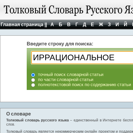
Главная страница ||
А
Б
В
Г
Д
Е
Ж
З
И
Й
Введите строку для поиска:
точный поиск словарной статьи
по части словарной статьи
полнотекстовой поиск по содержанию статьи
О словаре
Толковый словарь русского языка
– единственный в Интернете беспла
слов.
Толковый словарь является некоммерческим онлайн проектом и поддержив