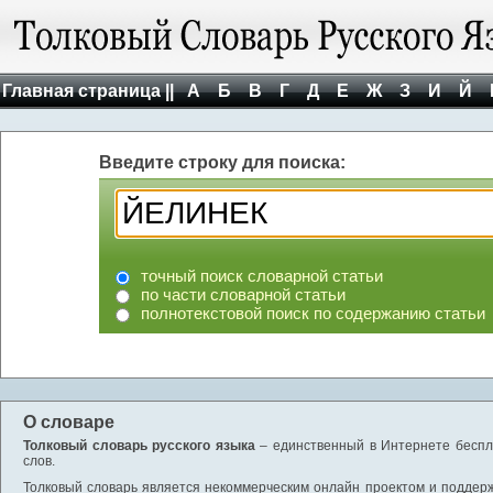
Главная страница ||
А
Б
В
Г
Д
Е
Ж
З
И
Й
Введите строку для поиска:
точный поиск словарной статьи
по части словарной статьи
полнотекстовой поиск по содержанию статьи
О словаре
Толковый словарь русского языка
– единственный в Интернете беспла
слов.
Толковый словарь является некоммерческим онлайн проектом и поддержив