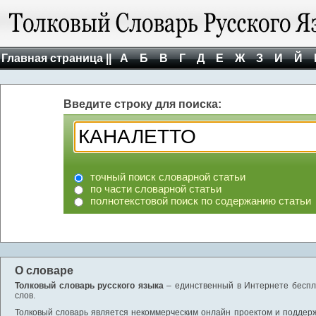
Главная страница ||
А
Б
В
Г
Д
Е
Ж
З
И
Й
Введите строку для поиска:
точный поиск словарной статьи
по части словарной статьи
полнотекстовой поиск по содержанию статьи
О словаре
Толковый словарь русского языка
– единственный в Интернете беспла
слов.
Толковый словарь является некоммерческим онлайн проектом и поддержив