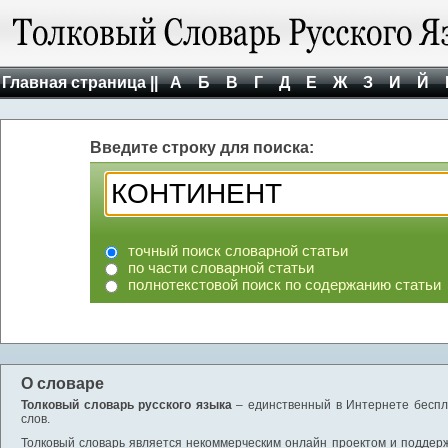
Главная страница ||
А
Б
В
Г
Д
Е
Ж
З
И
Й
Введите строку для поиска:
точный поиск словарной статьи
по части словарной статьи
полнотекстовой поиск по содержанию статьи
О словаре
Толковый словарь русского языка
– единственный в Интернете беспла
слов.
Толковый словарь является некоммерческим онлайн проектом и поддержив