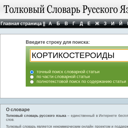
Главная страница ||
А
Б
В
Г
Д
Е
Ж
З
И
Й
Введите строку для поиска:
точный поиск словарной статьи
по части словарной статьи
полнотекстовой поиск по содержанию статьи
О словаре
Толковый словарь русского языка
– единственный в Интернете беспла
слов.
Толковый словарь является некоммерческим онлайн проектом и поддержив