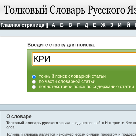
Главная страница ||
А
Б
В
Г
Д
Е
Ж
З
И
Й
Введите строку для поиска:
точный поиск словарной статьи
по части словарной статьи
полнотекстовой поиск по содержанию статьи
О словаре
Толковый словарь русского языка
– единственный в Интернете беспла
слов.
Толковый словарь является некоммерческим онлайн проектом и поддержив