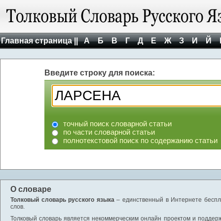
Главная страница ||
А
Б
В
Г
Д
Е
Ж
З
И
Й
Введите строку для поиска:
точный поиск словарной статьи
по части словарной статьи
полнотекстовой поиск по содержанию статьи
О словаре
Толковый словарь русского языка
– единственный в Интернете беспла
слов.
Толковый словарь является некоммерческим онлайн проектом и поддержив