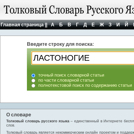
Главная страница ||
А
Б
В
Г
Д
Е
Ж
З
И
Й
Введите строку для поиска:
точный поиск словарной статьи
по части словарной статьи
полнотекстовой поиск по содержанию статьи
О словаре
Толковый словарь русского языка
– единственный в Интернете беспла
слов.
Толковый словарь является некоммерческим онлайн проектом и поддержив