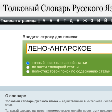
Главная страница ||
А
Б
В
Г
Д
Е
Ж
З
И
Й
Введите строку для поиска:
точный поиск словарной статьи
по части словарной статьи
полнотекстовой поиск по содержанию статьи
О словаре
Толковый словарь русского языка
– единственный в Интернете беспла
слов.
Толковый словарь является некоммерческим онлайн проектом и поддержив