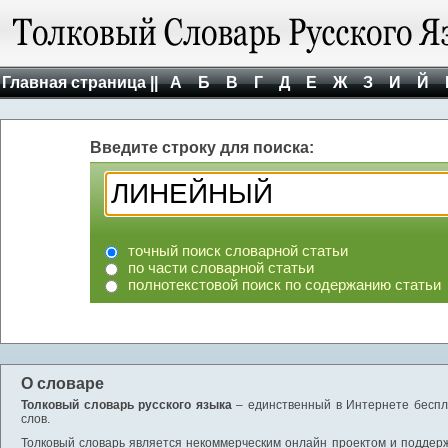
Главная страница ||
А
Б
В
Г
Д
Е
Ж
З
И
Й
Введите строку для поиска:
точный поиск словарной статьи
по части словарной статьи
полнотекстовой поиск по содержанию статьи
О словаре
Толковый словарь русского языка
– единственный в Интернете беспла
слов.
Толковый словарь является некоммерческим онлайн проектом и поддержив