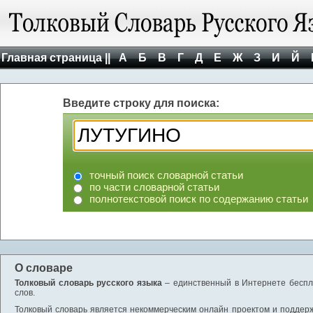
Главная страница ||
А
Б
В
Г
Д
Е
Ж
З
И
Й
Введите строку для поиска:
точный поиск словарной статьи
по части словарной статьи
полнотекстовой поиск по содержанию статьи
О словаре
Толковый словарь русского языка
– единственный в Интернете беспла
слов.
Толковый словарь является некоммерческим онлайн проектом и поддержив