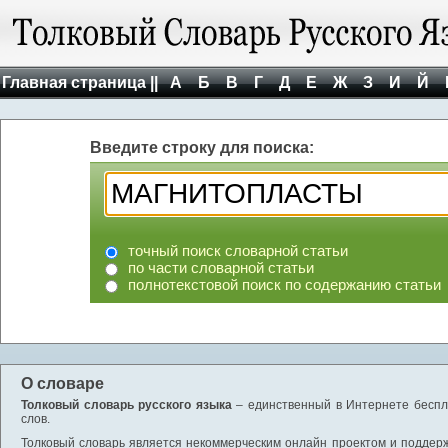
Главная страница ||
А
Б
В
Г
Д
Е
Ж
З
И
Й
Введите строку для поиска:
точный поиск словарной статьи
по части словарной статьи
полнотекстовой поиск по содержанию статьи
О словаре
Толковый словарь русского языка
– единственный в Интернете беспла
слов.
Толковый словарь является некоммерческим онлайн проектом и поддержив