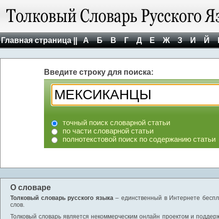
Главная страница ||
А
Б
В
Г
Д
Е
Ж
З
И
Й
Введите строку для поиска:
точный поиск словарной статьи
по части словарной статьи
полнотекстовой поиск по содержанию статьи
О словаре
Толковый словарь русского языка
– единственный в Интернете беспла
слов.
Толковый словарь является некоммерческим онлайн проектом и поддержив