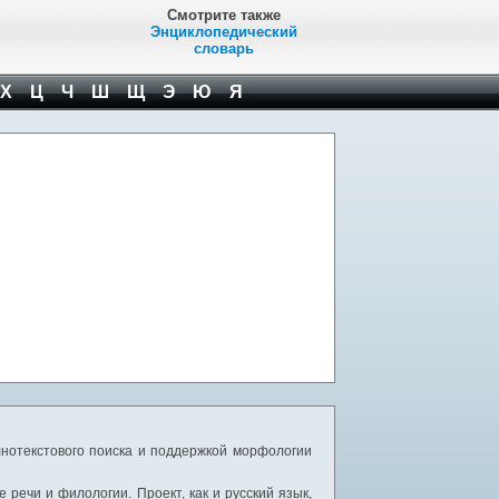
Смотрите также
Энциклопедический
словарь
Х
Ц
Ч
Ш
Щ
Э
Ю
Я
нотекстового поиска и поддержкой морфологии
речи и филологии. Проект, как и русский язык,