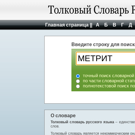
Главная страница ||
А
Б
В
Г
Д
Введите строку для поиск
точный поиск словарной
по части словарной стат
полнотекстовой поиск п
О словаре
Толковый словарь русского языка
– единстве
слов.
Толковый словарь является некоммерческим онл