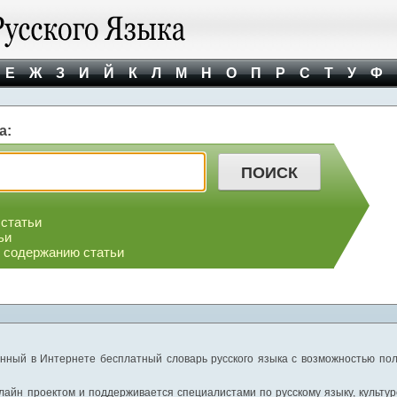
Е
Ж
З
И
Й
К
Л
М
Н
О
П
Р
С
Т
У
Ф
а:
 статьи
ьи
о содержанию статьи
нный в Интернете бесплатный словарь русского языка с возможностью пол
айн проектом и поддерживается специалистами по русскому языку, культуре 