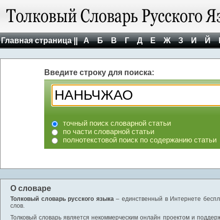
Главная страница ||
А
Б
В
Г
Д
Е
Ж
З
И
Й
Введите строку для поиска:
точный поиск словарной статьи
по части словарной статьи
полнотекстовой поиск по содержанию статьи
О словаре
Толковый словарь русского языка
– единственный в Интернете беспла
слов.
Толковый словарь является некоммерческим онлайн проектом и поддержив