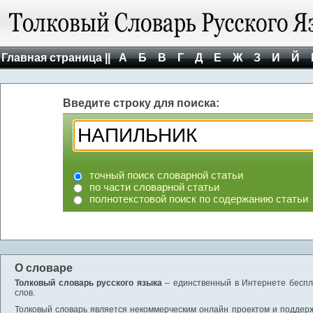
Главная страница ||
А
Б
В
Г
Д
Е
Ж
З
И
Й
Введите строку для поиска:
точный поиск словарной статьи
по части словарной статьи
полнотекстовой поиск по содержанию статьи
О словаре
Толковый словарь русского языка
– единственный в Интернете беспла
слов.
Толковый словарь является некоммерческим онлайн проектом и поддержив