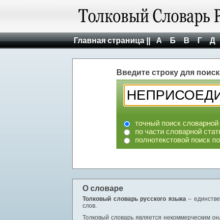
Главная страница ||
А
Б
В
Г
Д
Введите строку для поиск
точный поиск словарной
по части словарной стат
полнотекстовой поиск п
О словаре
Толковый словарь русского языка
– единстве
слов.
Толковый словарь является некоммерческим онл