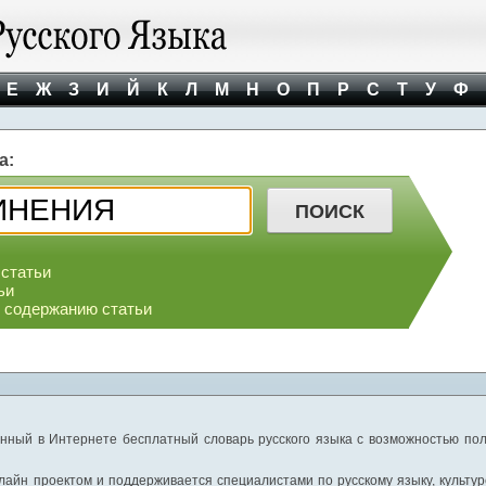
Е
Ж
З
И
Й
К
Л
М
Н
О
П
Р
С
Т
У
Ф
а:
 статьи
ьи
о содержанию статьи
нный в Интернете бесплатный словарь русского языка с возможностью пол
айн проектом и поддерживается специалистами по русскому языку, культуре 