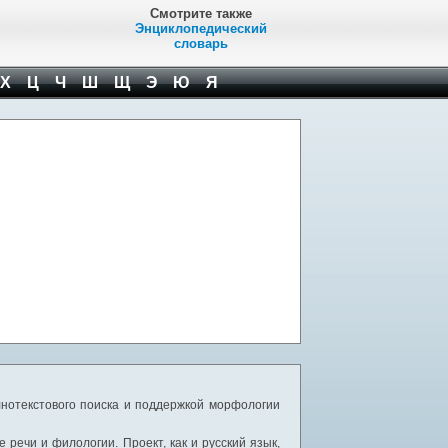
Смотрите также
Энциклопедический
словарь
Х
Ц
Ч
Ш
Щ
Э
Ю
Я
нотекстового поиска и поддержкой морфологии
речи и филологии. Проект, как и русский язык,