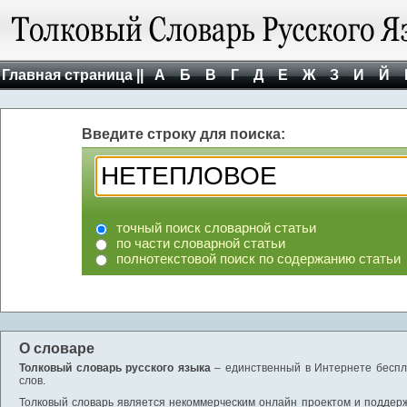
Главная страница ||
А
Б
В
Г
Д
Е
Ж
З
И
Й
Введите строку для поиска:
точный поиск словарной статьи
по части словарной статьи
полнотекстовой поиск по содержанию статьи
О словаре
Толковый словарь русского языка
– единственный в Интернете беспла
слов.
Толковый словарь является некоммерческим онлайн проектом и поддержив