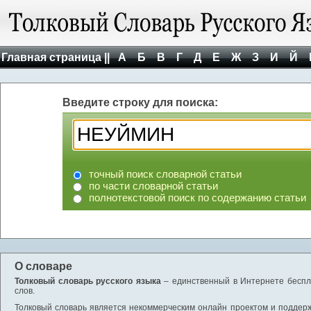
Главная страница ||
А
Б
В
Г
Д
Е
Ж
З
И
Й
Введите строку для поиска:
точный поиск словарной статьи
по части словарной статьи
полнотекстовой поиск по содержанию статьи
О словаре
Толковый словарь русского языка
– единственный в Интернете беспла
слов.
Толковый словарь является некоммерческим онлайн проектом и поддержив