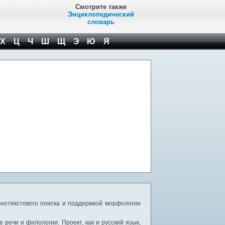
Смотрите также
Энциклопедический
словарь
Х
Ц
Ч
Ш
Щ
Э
Ю
Я
нотекстового поиска и поддержкой морфологии
речи и филологии. Проект, как и русский язык,