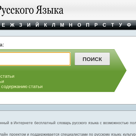
Е
Ж
З
И
Й
К
Л
М
Н
О
П
Р
С
Т
У
Ф
а:
 статьи
ьи
о содержанию статьи
нный в Интернете бесплатный словарь русского языка с возможностью пол
айн проектом и поддерживается специалистами по русскому языку, культуре 