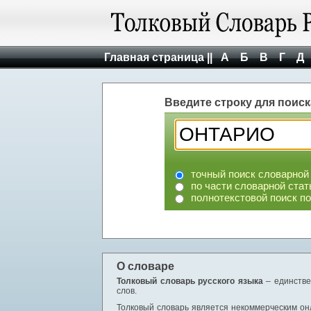
Главная страница ||
А
Б
В
Г
Д
Введите строку для поиск
точный поиск словарной
по части словарной стат
полнотекстовой поиск п
О словаре
Толковый словарь русского языка
– единстве
слов.
Толковый словарь является некоммерческим онл