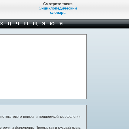
Смотрите также
Энциклопедический
словарь
Х
Ц
Ч
Ш
Щ
Э
Ю
Я
нотекстового поиска и поддержкой морфологии
речи и филологии. Проект, как и русский язык,