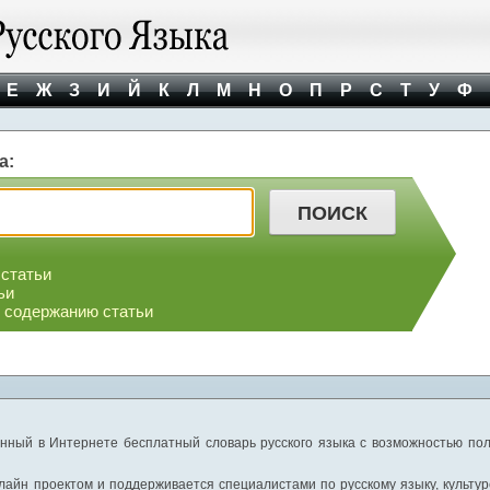
Е
Ж
З
И
Й
К
Л
М
Н
О
П
Р
С
Т
У
Ф
а:
 статьи
ьи
о содержанию статьи
нный в Интернете бесплатный словарь русского языка с возможностью пол
айн проектом и поддерживается специалистами по русскому языку, культуре 