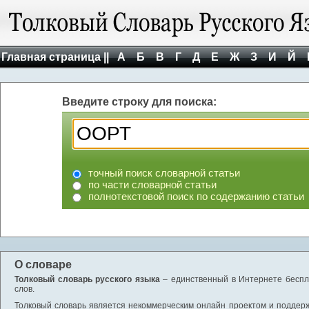
Главная страница ||
А
Б
В
Г
Д
Е
Ж
З
И
Й
Введите строку для поиска:
точный поиск словарной статьи
по части словарной статьи
полнотекстовой поиск по содержанию статьи
О словаре
Толковый словарь русского языка
– единственный в Интернете беспла
слов.
Толковый словарь является некоммерческим онлайн проектом и поддержив