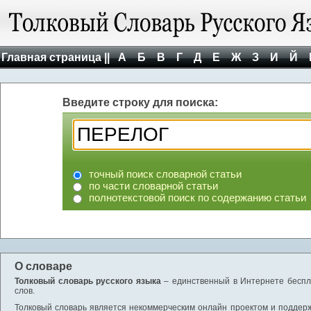
Главная страница ||
А
Б
В
Г
Д
Е
Ж
З
И
Й
Введите строку для поиска:
точный поиск словарной статьи
по части словарной статьи
полнотекстовой поиск по содержанию статьи
О словаре
Толковый словарь русского языка
– единственный в Интернете беспла
слов.
Толковый словарь является некоммерческим онлайн проектом и поддержив