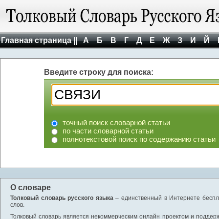
Главная страница ||
А
Б
В
Г
Д
Е
Ж
З
И
Й
Введите строку для поиска:
точный поиск словарной статьи
по части словарной статьи
полнотекстовой поиск по содержанию статьи
О словаре
Толковый словарь русского языка
– единственный в Интернете беспла
слов.
Толковый словарь является некоммерческим онлайн проектом и поддержив