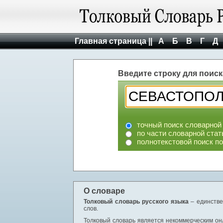
Главная страница ||
А
Б
В
Г
Д
Введите строку для поиск
точный поиск словарной
по части словарной стат
полнотекстовой поиск п
О словаре
Толковый словарь русского языка
– единстве
слов.
Толковый словарь является некоммерческим онл