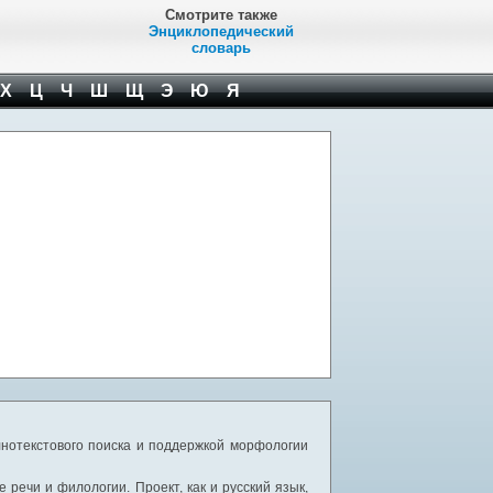
Смотрите также
Энциклопедический
словарь
Х
Ц
Ч
Ш
Щ
Э
Ю
Я
нотекстового поиска и поддержкой морфологии
речи и филологии. Проект, как и русский язык,