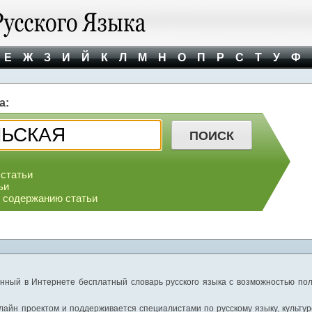
Е
Ж
З
И
Й
К
Л
М
Н
О
П
Р
С
Т
У
Ф
а:
 статьи
ьи
о содержанию статьи
нный в Интернете бесплатный словарь русского языка с возможностью пол
айн проектом и поддерживается специалистами по русскому языку, культуре 