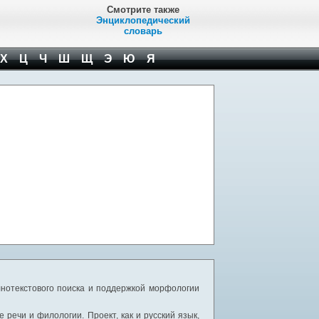
Смотрите также
Энциклопедический
словарь
Х
Ц
Ч
Ш
Щ
Э
Ю
Я
нотекстового поиска и поддержкой морфологии
речи и филологии. Проект, как и русский язык,