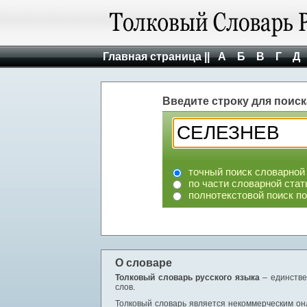
Главная страница ||
А
Б
В
Г
Д
Введите строку для поиск
точный поиск словарной
по части словарной стат
полнотекстовой поиск п
О словаре
Толковый словарь русского языка
– единстве
слов.
Толковый словарь является некоммерческим онл