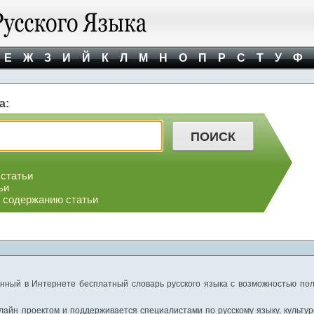
Е
Ж
З
И
Й
К
Л
М
Н
О
П
Р
С
Т
У
Ф
а:
 статьи
ьи
о содержанию статьи
нный в Интернете бесплатный словарь русского языка с возможностью пол
айн проектом и поддерживается специалистами по русскому языку, культуре 