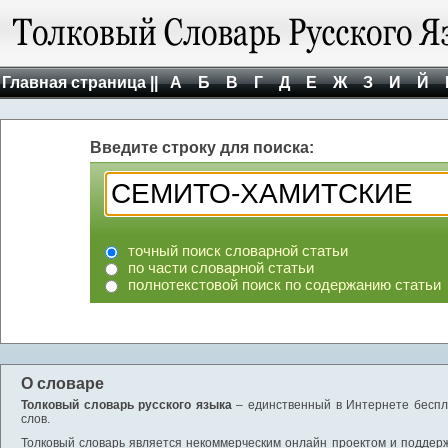
Главная страница ||
А
Б
В
Г
Д
Е
Ж
З
И
Й
Введите строку для поиска:
точный поиск словарной статьи
по части словарной статьи
полнотекстовой поиск по содержанию статьи
О словаре
Толковый словарь русского языка
– единственный в Интернете беспла
слов.
Толковый словарь является некоммерческим онлайн проектом и поддержив