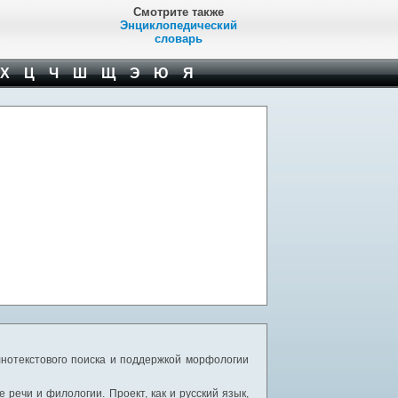
Смотрите также
Энциклопедический
словарь
Х
Ц
Ч
Ш
Щ
Э
Ю
Я
нотекстового поиска и поддержкой морфологии
речи и филологии. Проект, как и русский язык,