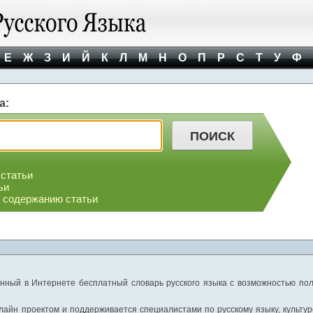
Е
Ж
З
И
Й
К
Л
М
Н
О
П
Р
С
Т
У
Ф
а:
 статьи
ьи
о содержанию статьи
нный в Интернете бесплатный словарь русского языка с возможностью пол
айн проектом и поддерживается специалистами по русскому языку, культуре 