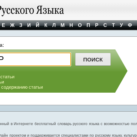
Е
Ж
З
И
Й
К
Л
М
Н
О
П
Р
С
Т
У
Ф
а:
 статьи
ьи
о содержанию статьи
нный в Интернете бесплатный словарь русского языка с возможностью пол
айн проектом и поддерживается специалистами по русскому языку, культуре 