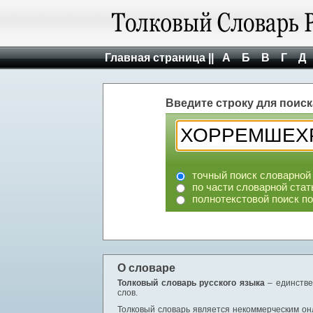
Главная страница ||
А
Б
В
Г
Д
Введите строку для поиск
точный поиск словарной
по части словарной стат
полнотекстовой поиск п
О словаре
Толковый словарь русского языка
– единстве
слов.
Толковый словарь является некоммерческим онл