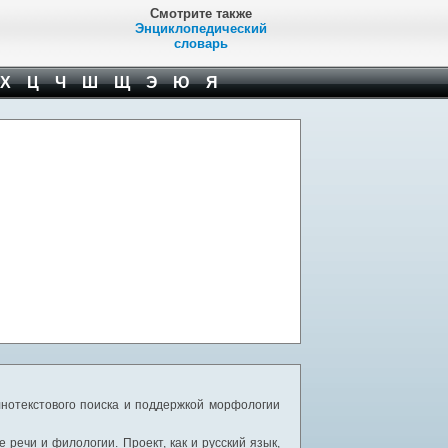
Смотрите также
Энциклопедический
словарь
Х
Ц
Ч
Ш
Щ
Э
Ю
Я
нотекстового поиска и поддержкой морфологии
речи и филологии. Проект, как и русский язык,