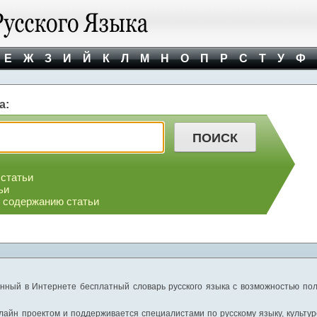
Е
Ж
З
И
Й
К
Л
М
Н
О
П
Р
С
Т
У
Ф
а:
 статьи
ьи
о содержанию статьи
нный в Интернете бесплатный словарь русского языка с возможностью пол
айн проектом и поддерживается специалистами по русскому языку, культуре 