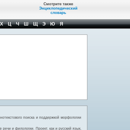
Смотрите также
Энциклопедический
словарь
Х
Ц
Ч
Ш
Щ
Э
Ю
Я
нотекстового поиска и поддержкой морфологии
речи и филологии. Проект, как и русский язык,