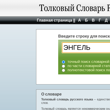
Главная страница ||
А
Б
В
Г
Д
Введите строку для поиск
точный поиск словарной
по части словарной стат
полнотекстовой поиск п
О словаре
Толковый словарь русского языка
– единстве
слов.
Толковый словарь является некоммерческим онл