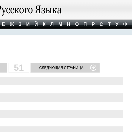
Е
Ж
З
И
Й
К
Л
М
Н
О
П
Р
С
Т
У
Ф
51
СЛЕДУЮЩАЯ СТРАНИЦА