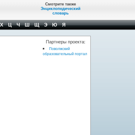
Смотрите также
Энциклопедический
словарь
Х
Ц
Ч
Ш
Щ
Э
Ю
Я
Партнеры проекта:
Поволжский
образовательный портал